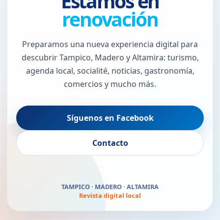
Estamos en
renovación
Preparamos una nueva experiencia digital para
descubrir Tampico, Madero y Altamira: turismo,
agenda local, socialité, noticias, gastronomía,
comercios y mucho más.
Síguenos en Facebook
El Puerto Jaibo vuelve
Contacto
pronto
TAMPICO · MADERO · ALTAMIRA
Revista digital local