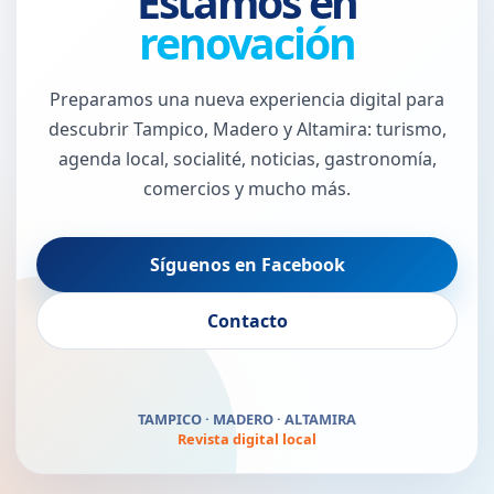
Estamos en
renovación
Preparamos una nueva experiencia digital para
descubrir Tampico, Madero y Altamira: turismo,
agenda local, socialité, noticias, gastronomía,
comercios y mucho más.
Síguenos en Facebook
El Puerto Jaibo vuelve
Contacto
pronto
TAMPICO · MADERO · ALTAMIRA
Revista digital local