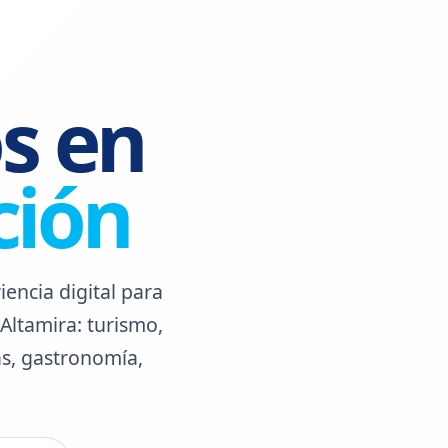
El Puert
s en
ción
ncia digital para
Altamira: turismo,
ias, gastronomía,