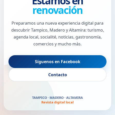
Estamos en
renovación
Preparamos una nueva experiencia digital para
descubrir Tampico, Madero y Altamira: turismo,
agenda local, socialité, noticias, gastronomía,
comercios y mucho más.
Síguenos en Facebook
El Puerto Jaibo vuelve
Contacto
pronto
TAMPICO · MADERO · ALTAMIRA
Revista digital local