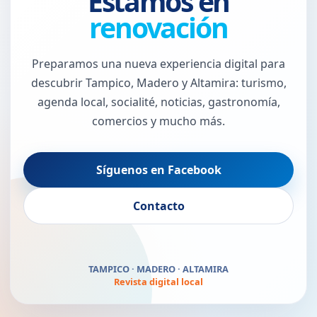
Estamos en
renovación
Preparamos una nueva experiencia digital para
descubrir Tampico, Madero y Altamira: turismo,
agenda local, socialité, noticias, gastronomía,
comercios y mucho más.
Síguenos en Facebook
El Puerto Jaibo vuelve
Contacto
pronto
TAMPICO · MADERO · ALTAMIRA
Revista digital local