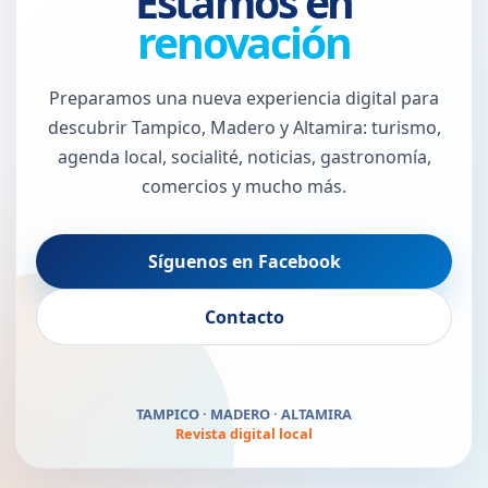
Estamos en
renovación
Preparamos una nueva experiencia digital para
descubrir Tampico, Madero y Altamira: turismo,
agenda local, socialité, noticias, gastronomía,
comercios y mucho más.
Síguenos en Facebook
El Puerto Jaibo vuelve
Contacto
pronto
TAMPICO · MADERO · ALTAMIRA
Revista digital local