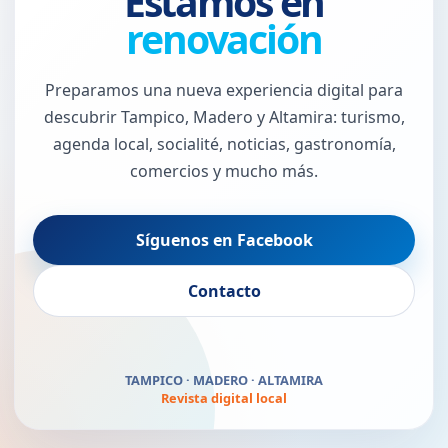
Estamos en
renovación
Preparamos una nueva experiencia digital para
descubrir Tampico, Madero y Altamira: turismo,
agenda local, socialité, noticias, gastronomía,
comercios y mucho más.
Síguenos en Facebook
El Puerto Jaibo vuelve
Contacto
pronto
TAMPICO · MADERO · ALTAMIRA
Revista digital local