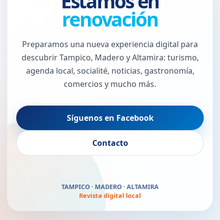
Estamos en
renovación
Preparamos una nueva experiencia digital para
descubrir Tampico, Madero y Altamira: turismo,
agenda local, socialité, noticias, gastronomía,
comercios y mucho más.
Síguenos en Facebook
El Puerto Jaibo vuelve
Contacto
pronto
TAMPICO · MADERO · ALTAMIRA
Revista digital local