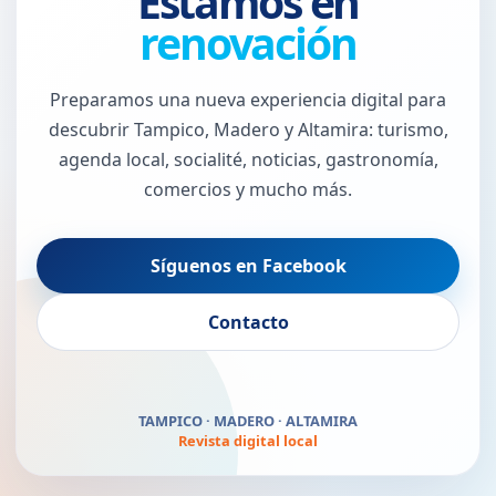
Estamos en
renovación
Preparamos una nueva experiencia digital para
descubrir Tampico, Madero y Altamira: turismo,
agenda local, socialité, noticias, gastronomía,
comercios y mucho más.
Síguenos en Facebook
El Puerto Jaibo vuelve
Contacto
pronto
TAMPICO · MADERO · ALTAMIRA
Revista digital local