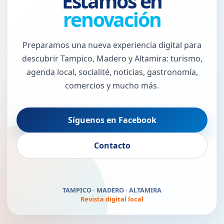
Estamos en
renovación
Preparamos una nueva experiencia digital para
descubrir Tampico, Madero y Altamira: turismo,
agenda local, socialité, noticias, gastronomía,
comercios y mucho más.
Síguenos en Facebook
El Puerto Jaibo vuelve
Contacto
pronto
TAMPICO · MADERO · ALTAMIRA
Revista digital local